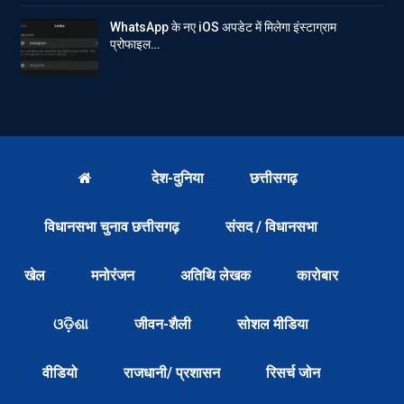
WhatsApp के नए iOS अपडेट में मिलेगा इंस्टाग्राम
प्रोफाइल…
देश-दुनिया
छत्तीसगढ़
विधानसभा चुनाव छत्तीसगढ़
संसद / विधानसभा
खेल
मनोरंजन
अतिथि लेखक
कारोबार
ଓଡ଼ିଶା
जीवन-शैली
सोशल मीडिया
वीडियो
राजधानी/ प्रशासन
रिसर्च जोन