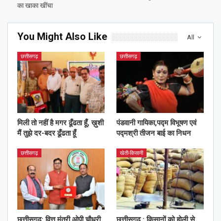
का खाका खींचा
You Might Also Like
All
छत्तीसगढ़
छत्तीसगढ़
मिली तो नहीं है मगर ढूँढता हूँ, ख़ुशी
पंडवानी गायिका,पद्म विभूषण एवं
मैं तुझे दर-बदर ढूँढता हूँ
पद्मश्री तीजन बाई का निधन
छत्तीसगढ़
खेती-किसानी
छत्तीसगढ़: वित्त मंत्री ओपी चौधरी
छत्तीसगढ़ : किसानों को होली से