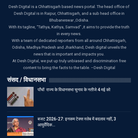
Desh Digital is a Chhattisgarh based news portal. The head office of
Desh Digital is in Raipur, Chhattisgarh, and a sub head office in
Bhubaneswar ,Odisha.
With its tagline, “Tathya, Kathya, Samvad” ,it aims to provide the truth
in every news.
With a team of dedicated reporters from all around Chhattisgarh,
Odisha, Madhya Pradesh and Jharkhand, Desh digital unveils the
news that is important and impacts you.
At Desh Digital, we put up truly unbiased and discrimination free
content to bring the facts to the table. –Desh Digital
संसद / विधानसभा
पाँचों राज्य के विधानसभा चुनाव के नतीजे 4 मई को
बजट 2026-27: इनकम टेक्स स्लेब में बदलाव नहीं, 3
आयुर्वेदिक…