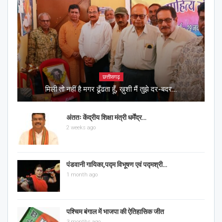
छत्तीसगढ़
मिली तो नहीं है मगर ढूँढता हूँ, ख़ुशी मैं तुझे दर-बदर…
अंततः केंद्रीय शिक्षा मंत्री धर्मेंद्र…
2 weeks ago
पंडवानी गायिका,पद्म विभूषण एवं पद्मश्री…
1 month ago
पश्चिम बंगाल में भाजपा की ऐतिहासिक जीत
3 months ago