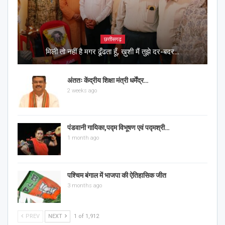
छत्तीसगढ़
मिली तो नहीं है मगर ढूँढता हूँ, ख़ुशी मैं तुझे दर-बदर…
अंततः केंद्रीय शिक्षा मंत्री धर्मेंद्र…
2 weeks ago
पंडवानी गायिका,पद्म विभूषण एवं पद्मश्री…
1 month ago
पश्चिम बंगाल में भाजपा की ऐतिहासिक जीत
3 months ago
PREV
NEXT
1 of 1,912