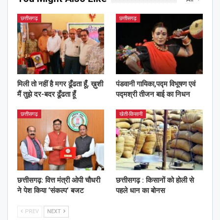
छत्तीसगढ़
छत्तीसगढ़
मिली तो नहीं है मगर ढूँढता हूँ, ख़ुशी
पंडवानी गायिका,पद्म विभूषण एवं
मैं तुझे दर-बदर ढूँढता हूँ
पद्मश्री तीजन बाई का निधन
छत्तीसगढ़
खेती-किसानी
छत्तीसगढ़: वित्त मंत्री ओपी चौधरी
छत्तीसगढ़ : किसानों को होली से
ने पेश किया ‘संकल्प’ बजट
पहले धान का बोनस
PREV
NEXT