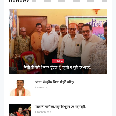
छत्तीसगढ़
मिली तो नहीं है मगर ढूँढता हूँ, ख़ुशी मैं तुझे दर-बदर…
अंततः केंद्रीय शिक्षा मंत्री धर्मेंद्र…
2 weeks ago
पंडवानी गायिका,पद्म विभूषण एवं पद्मश्री…
1 month ago