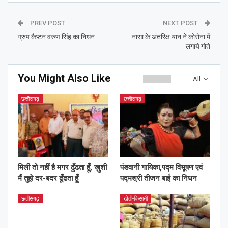
PREV POST
NEXT POST
ग्रुप कैप्टन वरुण सिंह का निधन
नासा के अंतरिक्ष यान ने कोरोना में
लगाये गोते
You Might Also Like
All
छत्तीसगढ़
छत्तीसगढ़
मिली तो नहीं है मगर ढूँढता हूँ, ख़ुशी
पंडवानी गायिका,पद्म विभूषण एवं
मैं तुझे दर-बदर ढूँढता हूँ
पद्मश्री तीजन बाई का निधन
छत्तीसगढ़
खेती-किसानी