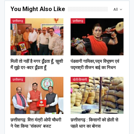
You Might Also Like
All
छत्तीसगढ़
छत्तीसगढ़
मिली तो नहीं है मगर ढूँढता हूँ, ख़ुशी
पंडवानी गायिका,पद्म विभूषण एवं
मैं तुझे दर-बदर ढूँढता हूँ
पद्मश्री तीजन बाई का निधन
छत्तीसगढ़
खेती-किसानी
छत्तीसगढ़: वित्त मंत्री ओपी चौधरी
छत्तीसगढ़ : किसानों को होली से
ने पेश किया ‘संकल्प’ बजट
पहले धान का बोनस