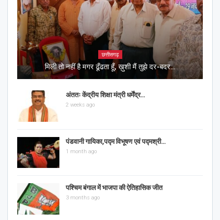
छत्तीसगढ़
मिली तो नहीं है मगर ढूँढता हूँ, ख़ुशी मैं तुझे दर-बदर…
अंततः केंद्रीय शिक्षा मंत्री धर्मेंद्र…
2 weeks ago
पंडवानी गायिका,पद्म विभूषण एवं पद्मश्री…
1 month ago
पश्चिम बंगाल में भाजपा की ऐतिहासिक जीत
3 months ago