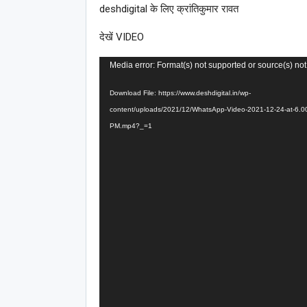
deshdigital के लिए क्रांतिकुमार रावत
देखें VIDEO
Video
Media error: Format(s) not supported or source(s) not
Player
Download File: https://www.deshdigital.in/wp-
content/uploads/2021/12/WhatsApp-Video-2021-12-24-at-6.0
PM.mp4?_=1