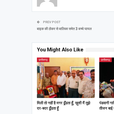
PREV POST
बाइक की ठोकर से बालिका समेत 3 बच्चे घायल
You Might Also Like
छत्तीसगढ़
छत्तीसगढ़
मिली तो नहीं है मगर ढूँढता हूँ, ख़ुशी मैं तुझे
पंडवानी गा
दर-बदर ढूँढता हूँ
तीजन बाई