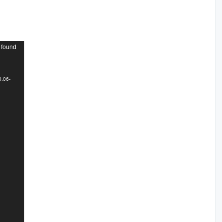
 found
0.06-