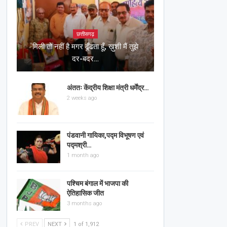
छत्तीसगढ़
मिली तो नहीं है मगर ढूँढता हूँ, ख़ुशी मैं तुझे
दर-बदर…
अंततः केंद्रीय शिक्षा मंत्री धर्मेंद्र…
2 weeks ago
पंडवानी गायिका,पद्म विभूषण एवं
पद्मश्री…
1 month ago
पश्चिम बंगाल में भाजपा की
ऐतिहासिक जीत
3 months ago
PREV
NEXT
1 of 1,912