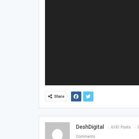
Share
DeshDigital
6181 Posts
Comments