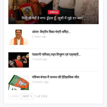
छत्तीसगढ़
मिली तो नहीं है मगर ढूँढता हूँ, ख़ुशी मैं तुझे दर-बदर…
अंततः केंद्रीय शिक्षा मंत्री धर्मेंद्र…
2 weeks ago
पंडवानी गायिका,पद्म विभूषण एवं पद्मश्री…
1 month ago
पश्चिम बंगाल में भाजपा की ऐतिहासिक जीत
3 months ago
PREV
NEXT
1 of 1,912