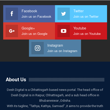
Facebook
Twitter
Join us on Facebook
Join us on Twitter
Google+
Youtube
Join us on Google
Join us on Youtube
Instagram
Join us on Instagram
About Us
Desh Digital is a Chhattisgarh based news portal. The head office of
Desh Digital is in Raipur, Chhattisgarh, and a sub head office in
Bhubaneswar ,Odisha.
With its tagline, “Tathya, Kathya, Samvad” ,it aims to provide the truth