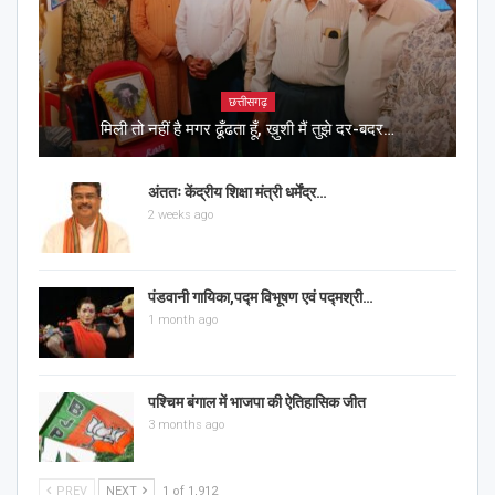
छत्तीसगढ़
मिली तो नहीं है मगर ढूँढता हूँ, ख़ुशी मैं तुझे दर-बदर…
अंततः केंद्रीय शिक्षा मंत्री धर्मेंद्र…
2 weeks ago
पंडवानी गायिका,पद्म विभूषण एवं पद्मश्री…
1 month ago
पश्चिम बंगाल में भाजपा की ऐतिहासिक जीत
3 months ago
PREV
NEXT
1 of 1,912