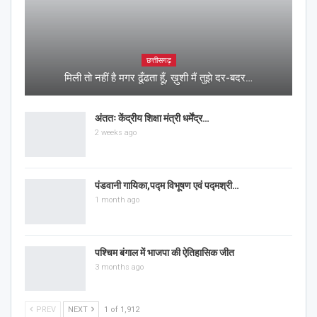
छत्तीसगढ़
मिली तो नहीं है मगर ढूँढता हूँ, ख़ुशी मैं तुझे दर-बदर…
अंततः केंद्रीय शिक्षा मंत्री धर्मेंद्र…
2 weeks ago
पंडवानी गायिका,पद्म विभूषण एवं पद्मश्री…
1 month ago
पश्चिम बंगाल में भाजपा की ऐतिहासिक जीत
3 months ago
PREV
NEXT
1 of 1,912