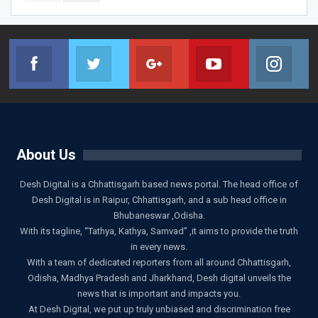
Facebook
Twitter
Google+
Youtube
Ins
Join us on Facebook
Join us on Twitter
Join us on Google
Join us on Youtub
Joi
About Us
Desh Digital is a Chhattisgarh based news portal. The head office of
Desh Digital is in Raipur, Chhattisgarh, and a sub head office in
Bhubaneswar ,Odisha.
With its tagline, “Tathya, Kathya, Samvad” ,it aims to provide the truth
in every news.
With a team of dedicated reporters from all around Chhattisgarh,
Odisha, Madhya Pradesh and Jharkhand, Desh digital unveils the
news that is important and impacts you.
At Desh Digital, we put up truly unbiased and discrimination free