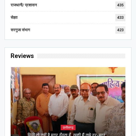
राजधानी/ प्रशासन
435
सेहत
433
सरगुजा संभाग
423
Reviews
छत्तीसगढ़
मिली तो नहीं है मगर ढूँढता हूँ, ख़ुशी मैं तुझे दर-बदर…