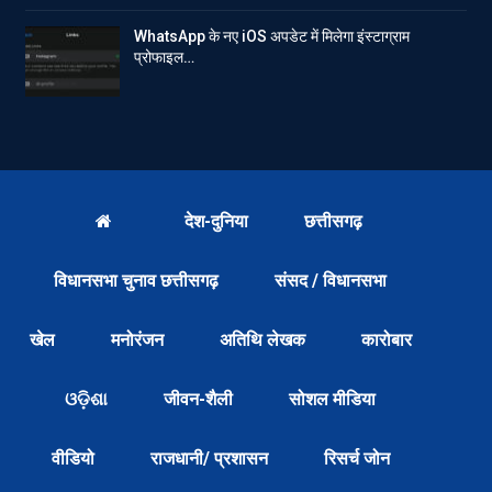
WhatsApp के नए iOS अपडेट में मिलेगा इंस्टाग्राम
प्रोफाइल…
देश-दुनिया
छत्तीसगढ़
विधानसभा चुनाव छत्तीसगढ़
संसद / विधानसभा
खेल
मनोरंजन
अतिथि लेखक
कारोबार
ଓଡ଼ିଶା
जीवन-शैली
सोशल मीडिया
वीडियो
राजधानी/ प्रशासन
रिसर्च जोन