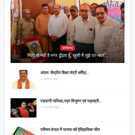
छत्तीसगढ़
मिली तो नहीं है मगर ढूँढता हूँ, ख़ुशी मैं तुझे दर-बदर…
अंततः केंद्रीय शिक्षा मंत्री धर्मेंद्र…
2 weeks ago
पंडवानी गायिका,पद्म विभूषण एवं पद्मश्री…
1 month ago
पश्चिम बंगाल में भाजपा की ऐतिहासिक जीत