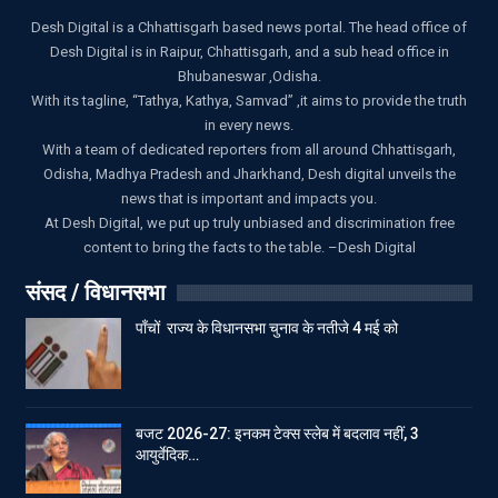
Desh Digital is a Chhattisgarh based news portal. The head office of
Desh Digital is in Raipur, Chhattisgarh, and a sub head office in
Bhubaneswar ,Odisha.
With its tagline, “Tathya, Kathya, Samvad” ,it aims to provide the truth
in every news.
With a team of dedicated reporters from all around Chhattisgarh,
Odisha, Madhya Pradesh and Jharkhand, Desh digital unveils the
news that is important and impacts you.
At Desh Digital, we put up truly unbiased and discrimination free
content to bring the facts to the table. –Desh Digital
संसद / विधानसभा
पाँचों राज्य के विधानसभा चुनाव के नतीजे 4 मई को
बजट 2026-27: इनकम टेक्स स्लेब में बदलाव नहीं, 3
आयुर्वेदिक…