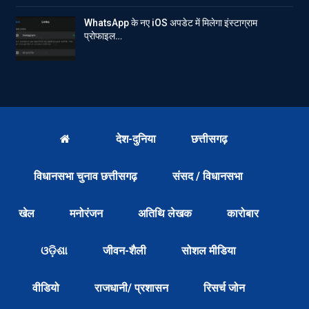
WhatsApp के नए iOS अपडेट में मिलेगा इंस्टाग्राम
प्रोफाइल…
देश-दुनिया
छत्तीसगढ़
विधानसभा चुनाव छत्तीसगढ़
संसद / विधानसभा
खेल
मनोरंजन
अतिथि लेखक
कारोबार
ଓଡ଼ିଶା
जीवन-शैली
सोशल मीडिया
वीडियो
राजधानी/ प्रशासन
रिसर्च जोन