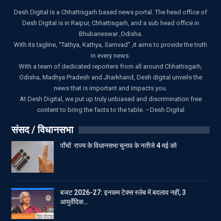
Desh Digital is a Chhattisgarh based news portal. The head office of
Desh Digital is in Raipur, Chhattisgarh, and a sub head office in
Bhubaneswar ,Odisha.
With its tagline, “Tathya, Kathya, Samvad” ,it aims to provide the truth
in every news.
With a team of dedicated reporters from all around Chhattisgarh,
Odisha, Madhya Pradesh and Jharkhand, Desh digital unveils the
news that is important and impacts you.
At Desh Digital, we put up truly unbiased and discrimination free
content to bring the facts to the table. –Desh Digital
संसद / विधानसभा
पाँचों राज्य के विधानसभा चुनाव के नतीजे 4 मई को
बजट 2026-27: इनकम टेक्स स्लेब में बदलाव नहीं, 3
आयुर्वेदिक…