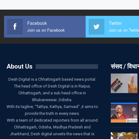
Facebook
Twitter
Join us on Facebook
Join us on Twitte
About Us
संसद / विध
Desh Digital is a Chhattisgarh based news portal.
The head office of Desh Digital is in Raipur,
Chhattisgarh, and a sub head office in
Bhubaneswar ,Odisha.
With its tagline, “Tathya, Kathya, Samvad” ,it aims to
provide the truth in every news.
With a team of dedicated reporters from all around
Chhattisgarh, Odisha, Madhya Pradesh and
Jharkhand, Desh digital unveils the news that is