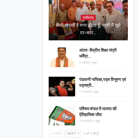
छत्तीसगढ़
मिली तो नहीं है मगर ढूँढता हूँ, ख़ुशी मैं तुझे
दर-बदर…
अंततः केंद्रीय शिक्षा मंत्री
धर्मेंद्र…
2 weeks ago
पंडवानी गायिका,पद्म विभूषण एवं
पद्मश्री…
1 month ago
पश्चिम बंगाल में भाजपा की
ऐतिहासिक जीत
3 months ago
PREV
NEXT
1 of 1,912