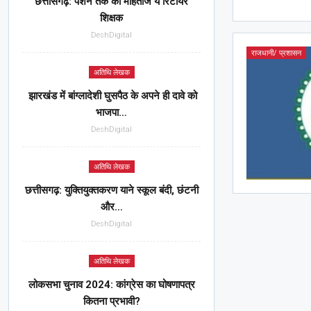
छत्तीसगढ़: पेंशन तक को मोहताज ये रिटायर
शिक्षक
DeshDigital
राजधानी/ प्रशासन
अतिथि लेखक
झारखंड में बांग्लादेशी घुसपैठ के अपने ही दावे को
भाजपा…
DeshDigital
अतिथि लेखक
छत्तीसगढ़: युक्तियुक्तकरण याने स्कूल बंदी, छंटनी
और…
DeshDigital
अतिथि लेखक
लोकसभा चुनाव 2024: कांग्रेस का घोषणापत्र
कितना प्रभावी?