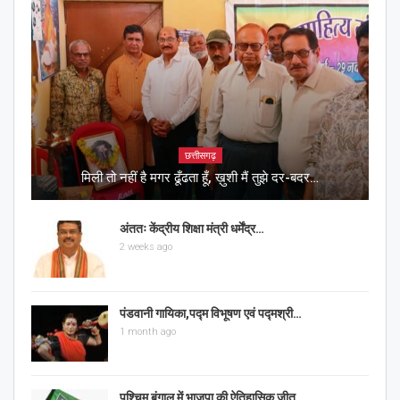
छत्तीसगढ़
मिली तो नहीं है मगर ढूँढता हूँ, ख़ुशी मैं तुझे दर-बदर…
अंततः केंद्रीय शिक्षा मंत्री धर्मेंद्र…
2 weeks ago
पंडवानी गायिका,पद्म विभूषण एवं पद्मश्री…
1 month ago
पश्चिम बंगाल में भाजपा की ऐतिहासिक जीत