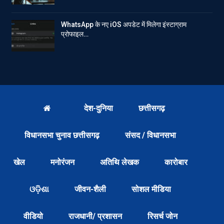
WhatsApp के नए iOS अपडेट में मिलेगा इंस्टाग्राम
प्रोफाइल…
देश-दुनिया
छत्तीसगढ़
विधानसभा चुनाव छत्तीसगढ़
संसद / विधानसभा
खेल
मनोरंजन
अतिथि लेखक
कारोबार
ଓଡ଼ିଶା
जीवन-शैली
सोशल मीडिया
वीडियो
राजधानी/ प्रशासन
रिसर्च जोन