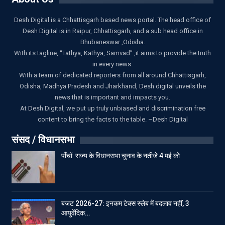
Desh Digital is a Chhattisgarh based news portal. The head office of
Desh Digital is in Raipur, Chhattisgarh, and a sub head office in
Bhubaneswar ,Odisha.
With its tagline, “Tathya, Kathya, Samvad” ,it aims to provide the truth
in every news.
With a team of dedicated reporters from all around Chhattisgarh,
Odisha, Madhya Pradesh and Jharkhand, Desh digital unveils the
news that is important and impacts you.
At Desh Digital, we put up truly unbiased and discrimination free
content to bring the facts to the table. –Desh Digital
संसद / विधानसभा
पाँचों राज्य के विधानसभा चुनाव के नतीजे 4 मई को
बजट 2026-27: इनकम टेक्स स्लेब में बदलाव नहीं, 3
आयुर्वेदिक…