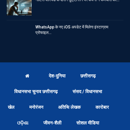
WhatsApp के नए iOS अपडेट में मिलेगा इंस्टाग्राम
प्रोफाइल…
देश-दुनिया
छत्तीसगढ़
विधानसभा चुनाव छत्तीसगढ़
संसद / विधानसभा
खेल
मनोरंजन
अतिथि लेखक
कारोबार
ଓଡ଼ିଶା
जीवन-शैली
सोशल मीडिया