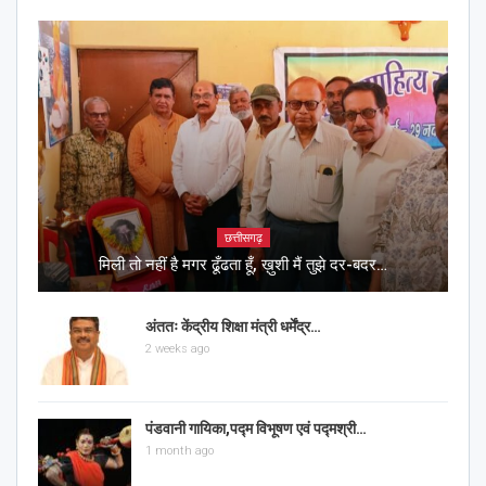
छत्तीसगढ़
मिली तो नहीं है मगर ढूँढता हूँ, ख़ुशी मैं तुझे दर-बदर…
अंततः केंद्रीय शिक्षा मंत्री धर्मेंद्र…
2 weeks ago
पंडवानी गायिका,पद्म विभूषण एवं पद्मश्री…
1 month ago