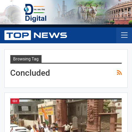
Browsing Tag
Concluded
खेल