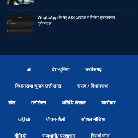
WhatsApp के नए iOS अपडेट में मिलेगा इंस्टाग्राम
प्रोफाइल…
देश-दुनिया
छत्तीसगढ़
विधानसभा चुनाव छत्तीसगढ़
संसद / विधानसभा
खेल
मनोरंजन
अतिथि लेखक
कारोबार
ଓଡ଼ିଶା
जीवन-शैली
सोशल मीडिया
वीडियो
राजधानी/ प्रशासन
रिसर्च जोन