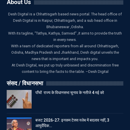
About Us
Desh Digital is a Chhattisgarh based news portal. The head office of
Desh Digital is in Raipur, Chhattisgarh, and a sub head office in
Bhubaneswar ,Odisha.
With its tagline, “Tathya, Kathya, Samvad” ,it aims to provide the truth
in every news.
With a team of dedicated reporters from all around Chhattisgarh,
Odisha, Madhya Pradesh and Jharkhand, Desh digital unveils the
news that is important and impacts you.
At Desh Digital, we put up truly unbiased and discrimination free
content to bring the facts to the table. –Desh Digital
संसद / विधानसभा
पाँचों राज्य के विधानसभा चुनाव के नतीजे 4 मई को
बजट 2026-27: इनकम टेक्स स्लेब में बदलाव नहीं, 3
आयुर्वेदिक…