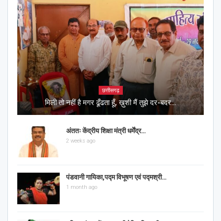
छत्तीसगढ़
मिली तो नहीं है मगर ढूँढता हूँ, ख़ुशी मैं तुझे दर-बदर…
अंततः केंद्रीय शिक्षा मंत्री धर्मेंद्र…
2 weeks ago
पंडवानी गायिका,पद्म विभूषण एवं पद्मश्री…
1 month ago