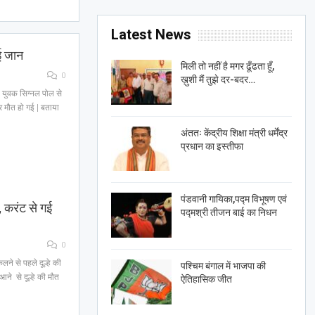
Latest News
ई जान
मिली तो नहीं है मगर ढूँढता हूँ,
0
ख़ुशी मैं तुझे दर-बदर…
ा युवक सिग्नल पोल से
 मौत हो गई | बताया
अंततः केंद्रीय शिक्षा मंत्री धर्मेंद्र
प्रधान का इस्तीफा
पंडवानी गायिका,पद्म विभूषण एवं
, करंट से गई
पद्मश्री तीजन बाई का निधन
0
ने से पहले दूल्हे की
पश्चिम बंगाल में भाजपा की
आने से दूल्हे की मौत
ऐतिहासिक जीत