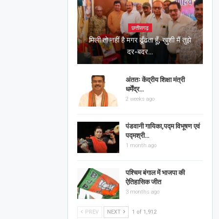
छत्तीसगढ़
मिली तो नहीं है मगर ढूँढता हूँ, ख़ुशी मैं तुझे
दर-बदर…
अंततः केंद्रीय शिक्षा मंत्री
धर्मेंद्र…
2 weeks ago
पंडवानी गायिका,पद्म विभूषण एवं
पद्मश्री…
1 month ago
पश्चिम बंगाल में भाजपा की
ऐतिहासिक जीत
3 months ago
PREV
NEXT
1 of 1,912