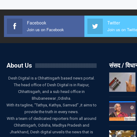
Facebook
Twitter
Join us on Facebook
Join us on Twitte
About Us
संसद / विध
Desh Digital is a Chhattisgarh based news portal.
The head office of Desh Digital is in Raipur,
Chhattisgarh, and a sub head office in
Bhubaneswar ,Odisha.
With its tagline, “Tathya, Kathya, Samvad” ,it aims to
provide the truth in every news.
With a team of dedicated reporters from all around
Chhattisgarh, Odisha, Madhya Pradesh and
Jharkhand, Desh digital unveils the news that is