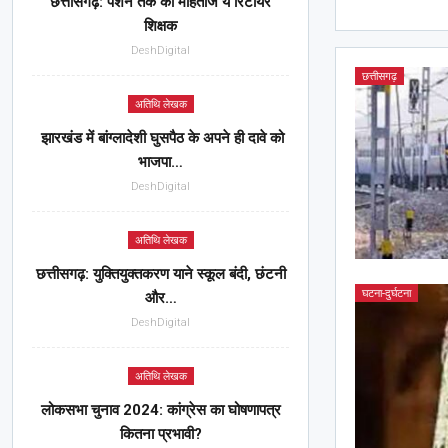
छत्तीसगढ़: पेंशन तक को मोहताज ये रिटायर
शिक्षक
DeshDigital
छत्तीसगढ़
अतिथि लेखक
झारखंड में बांग्लादेशी घुसपैठ के अपने ही दावे को
भाजपा…
DeshDigital
अतिथि लेखक
छत्तीसगढ़: युक्तियुक्तकरण याने स्कूल बंदी, छंटनी
घटना-दुर्घटना
और…
DeshDigital
अतिथि लेखक
लोकसभा चुनाव 2024: कांग्रेस का घोषणापत्र
कितना प्रभावी?