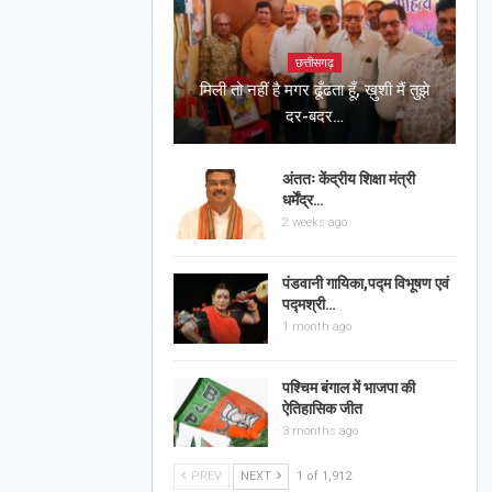
छत्तीसगढ़
मिली तो नहीं है मगर ढूँढता हूँ, ख़ुशी मैं तुझे
दर-बदर…
अंततः केंद्रीय शिक्षा मंत्री
धर्मेंद्र…
2 weeks ago
पंडवानी गायिका,पद्म विभूषण एवं
पद्मश्री…
1 month ago
पश्चिम बंगाल में भाजपा की
ऐतिहासिक जीत
3 months ago
PREV
NEXT
1 of 1,912