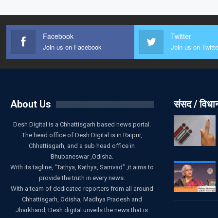
Facebook
Twitter
Join us on Facebook
Join us on Twitte
About Us
संसद / विध
Desh Digital is a Chhattisgarh based news portal.
The head office of Desh Digital is in Raipur,
Chhattisgarh, and a sub head office in
Bhubaneswar ,Odisha.
With its tagline, “Tathya, Kathya, Samvad” ,it aims to
provide the truth in every news.
With a team of dedicated reporters from all around
Chhattisgarh, Odisha, Madhya Pradesh and
Jharkhand, Desh digital unveils the news that is