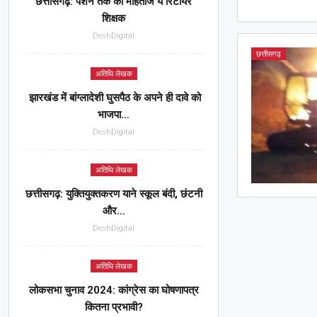
छत्तीसगढ़: पेंशन तक को मोहताज ये रिटायर
शिक्षक
DeshDigital
छत्तीसगढ़
अतिथि लेखक
झारखंड में बांग्लादेशी घुसपैठ के अपने ही दावे को
भाजपा…
DeshDigital
अतिथि लेखक
छत्तीसगढ़: युक्तियुक्तकरण याने स्कूल बंदी, छंटनी
और…
DeshDigital
अतिथि लेखक
लोकसभा चुनाव 2024: कांग्रेस का घोषणापत्र
कितना प्रभावी?