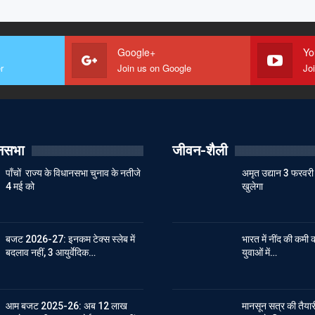
Google+
Yo
r
Join us on Google
Jo
ानसभा
जीवन-शैली
पाँचों राज्य के विधानसभा चुनाव के नतीजे
अमृत उद्यान 3 फरवरी 
4 मई को
खुलेगा
बजट 2026-27: इनकम टेक्स स्लेब में
भारत में नींद की कमी क
बदलाव नहीं, 3 आयुर्वेदिक…
युवाओं में…
आम बजट 2025-26: अब 12 लाख
मानसून सत्र की तैयारी