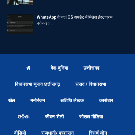
WhatsApp के नए iOS अपडेट में मिलेगा इंस्टाग्राम
प्रोफाइल…
देश-दुनिया
छत्तीसगढ़
विधानसभा चुनाव छत्तीसगढ़
संसद / विधानसभा
खेल
मनोरंजन
अतिथि लेखक
कारोबार
ଓଡ଼ିଶା
जीवन-शैली
सोशल मीडिया
वीडियो
राजधानी/ प्रशासन
रिसर्च जोन