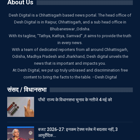
About Us
Desh Digital is a Chhattisgarh based news portal. The head office of
Desh Digital is in Raipur, Chhattisgarh, and a sub head office in
Bhubaneswar ,Odisha.
With its tagline, “Tathya, Kathya, Samvad” ,it aims to provide the truth
in every news.
With a team of dedicated reporters from all around Chhattisgarh,
Odisha, Madhya Pradesh and Jharkhand, Desh digital unveils the
news that is important and impacts you.
At Desh Digital, we put up truly unbiased and discrimination free
content to bring the facts to the table. –Desh Digital
संसद / विधानसभा
पाँचों राज्य के विधानसभा चुनाव के नतीजे 4 मई को
बजट 2026-27: इनकम टेक्स स्लेब में बदलाव नहीं, 3
आयुर्वेदिक…