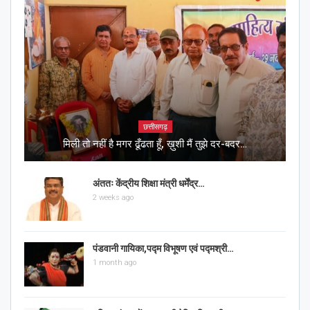
छत्तीसगढ़
मिली तो नहीं है मगर ढूँढता हूँ, ख़ुशी मैं तुझे दर-बदर…
अंततः केंद्रीय शिक्षा मंत्री धर्मेंद्र…
2 weeks ago
पंडवानी गायिका,पद्म विभूषण एवं पद्मश्री…
1 month ago