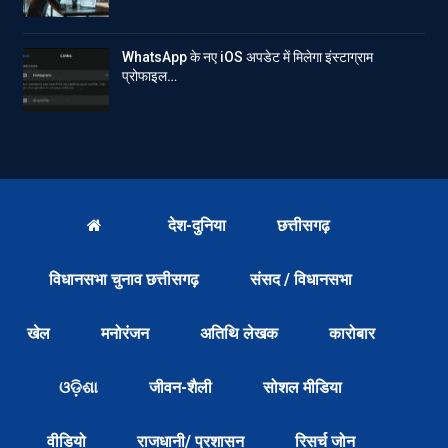
WhatsApp के नए iOS अपडेट में मिलेगा इंस्टाग्राम
प्रोफाइल…
देश-दुनिया
छत्तीसगढ़
विधानसभा चुनाव छत्तीसगढ़
संसद / विधानसभा
खेल
मनोरंजन
अतिथि लेखक
कारोबार
ଓଡ଼ିଶା
जीवन-शैली
सोशल मीडिया
वीडियो
राजधानी/ प्रशासन
रिसर्च जोन