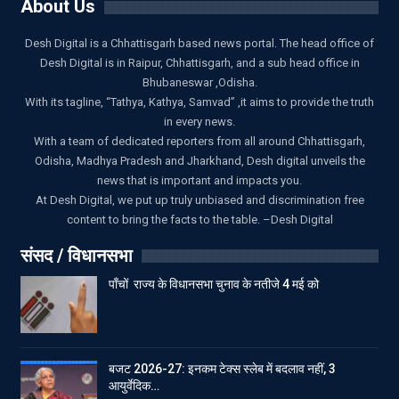
About Us
Desh Digital is a Chhattisgarh based news portal. The head office of
Desh Digital is in Raipur, Chhattisgarh, and a sub head office in
Bhubaneswar ,Odisha.
With its tagline, “Tathya, Kathya, Samvad” ,it aims to provide the truth
in every news.
With a team of dedicated reporters from all around Chhattisgarh,
Odisha, Madhya Pradesh and Jharkhand, Desh digital unveils the
news that is important and impacts you.
At Desh Digital, we put up truly unbiased and discrimination free
content to bring the facts to the table. –Desh Digital
संसद / विधानसभा
पाँचों राज्य के विधानसभा चुनाव के नतीजे 4 मई को
बजट 2026-27: इनकम टेक्स स्लेब में बदलाव नहीं, 3
आयुर्वेदिक…