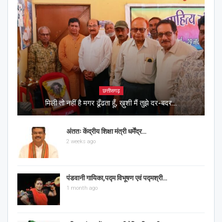
छत्तीसगढ़
मिली तो नहीं है मगर ढूँढता हूँ, ख़ुशी मैं तुझे दर-बदर…
अंततः केंद्रीय शिक्षा मंत्री धर्मेंद्र…
2 weeks ago
पंडवानी गायिका,पद्म विभूषण एवं पद्मश्री…
1 month ago