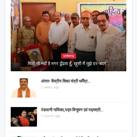
छत्तीसगढ़
मिली तो नहीं है मगर ढूँढता हूँ, ख़ुशी मैं तुझे दर-बदर…
अंततः केंद्रीय शिक्षा मंत्री धर्मेंद्र…
2 weeks ago
पंडवानी गायिका,पद्म विभूषण एवं पद्मश्री…
1 month ago