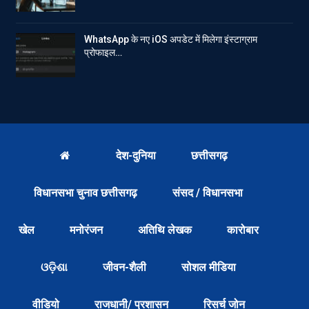
WhatsApp के नए iOS अपडेट में मिलेगा इंस्टाग्राम
प्रोफाइल…
देश-दुनिया
छत्तीसगढ़
विधानसभा चुनाव छत्तीसगढ़
संसद / विधानसभा
खेल
मनोरंजन
अतिथि लेखक
कारोबार
ଓଡ଼ିଶା
जीवन-शैली
सोशल मीडिया
वीडियो
राजधानी/ प्रशासन
रिसर्च जोन