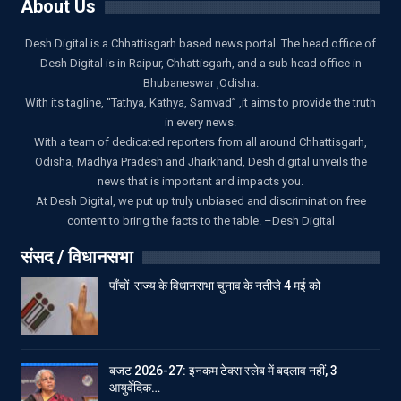
About Us
Desh Digital is a Chhattisgarh based news portal. The head office of
Desh Digital is in Raipur, Chhattisgarh, and a sub head office in
Bhubaneswar ,Odisha.
With its tagline, “Tathya, Kathya, Samvad” ,it aims to provide the truth
in every news.
With a team of dedicated reporters from all around Chhattisgarh,
Odisha, Madhya Pradesh and Jharkhand, Desh digital unveils the
news that is important and impacts you.
At Desh Digital, we put up truly unbiased and discrimination free
content to bring the facts to the table. –Desh Digital
संसद / विधानसभा
पाँचों राज्य के विधानसभा चुनाव के नतीजे 4 मई को
बजट 2026-27: इनकम टेक्स स्लेब में बदलाव नहीं, 3
आयुर्वेदिक…