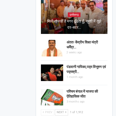
छत्तीसगढ़
मिली तो नहीं है मगर ढूँढता हूँ, ख़ुशी मैं तुझे
दर-बदर…
अंततः केंद्रीय शिक्षा मंत्री
धर्मेंद्र…
2 weeks ago
पंडवानी गायिका,पद्म विभूषण एवं
पद्मश्री…
1 month ago
पश्चिम बंगाल में भाजपा की
ऐतिहासिक जीत
3 months ago
PREV
NEXT
1 of 1,912