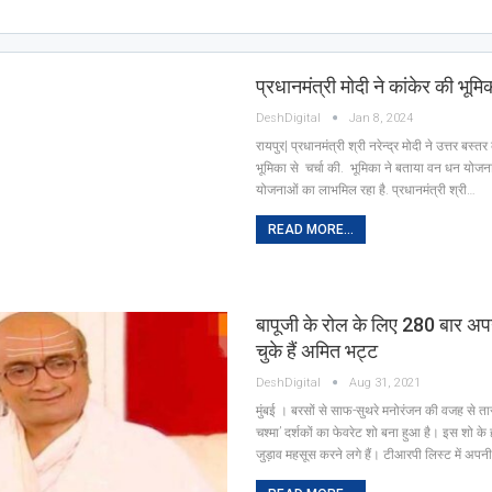
प्रधानमंत्री मोदी ने कांकेर की भूमिक
DeshDigital
Jan 8, 2024
रायपुर| प्रधानमंत्री श्री नरेन्द्र मोदी ने उत्तर बस्त
भूमिका से चर्चा की. भूमिका ने बताया वन धन योजन
योजनाओं का लाभमिल रहा है. प्रधानमंत्री श्री…
READ MORE...
बापूजी के रोल के लिए 280 बार अपन
चुके हैं अमित भट्ट
DeshDigital
Aug 31, 2021
मुंबई । बरसों से साफ-सुथरे मनोरंजन की वजह से ता
चश्मा’ दर्शकों का फेवरेट शो बना हुआ है। इस शो के
जुड़ाव महसूस करने लगे हैं। टीआरपी लिस्ट में अपन