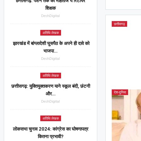
छत्तीसगढ़: पेंशन तक को मोहताज ये रिटायर
शिक्षक
DeshDigital
छत्तीसगढ़
अतिथि लेखक
झारखंड में बांग्लादेशी घुसपैठ के अपने ही दावे को
भाजपा…
DeshDigital
अतिथि लेखक
छत्तीसगढ़: युक्तियुक्तकरण याने स्कूल बंदी, छंटनी
देश-दुनिया
और…
DeshDigital
अतिथि लेखक
लोकसभा चुनाव 2024: कांग्रेस का घोषणापत्र
कितना प्रभावी?