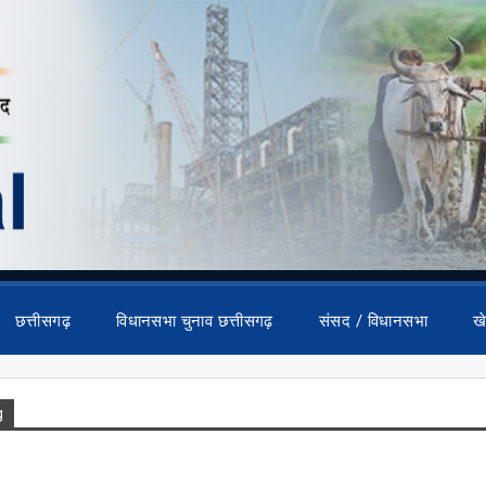
छत्तीसगढ़
विधानसभा चुनाव छत्तीसगढ़
संसद / विधानसभा
ख
g