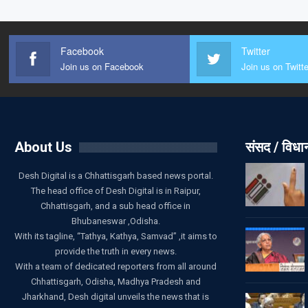
Facebook
Twitter
Join us on Facebook
Join us on Twitte
About Us
संसद / विध
Desh Digital is a Chhattisgarh based news portal.
The head office of Desh Digital is in Raipur,
Chhattisgarh, and a sub head office in
Bhubaneswar ,Odisha.
With its tagline, “Tathya, Kathya, Samvad” ,it aims to
provide the truth in every news.
With a team of dedicated reporters from all around
Chhattisgarh, Odisha, Madhya Pradesh and
Jharkhand, Desh digital unveils the news that is