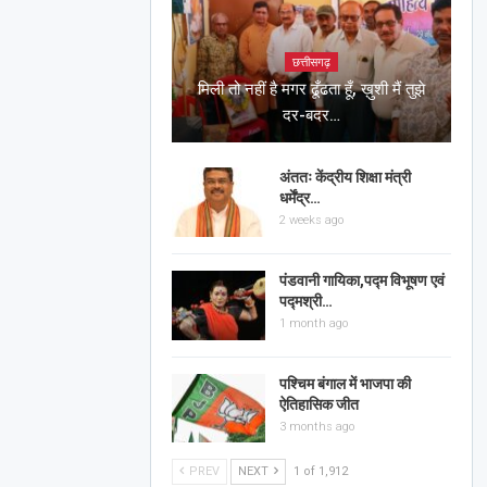
छत्तीसगढ़
मिली तो नहीं है मगर ढूँढता हूँ, ख़ुशी मैं तुझे
दर-बदर…
अंततः केंद्रीय शिक्षा मंत्री
धर्मेंद्र…
2 weeks ago
पंडवानी गायिका,पद्म विभूषण एवं
पद्मश्री…
1 month ago
पश्चिम बंगाल में भाजपा की
ऐतिहासिक जीत
3 months ago
PREV
NEXT
1 of 1,912