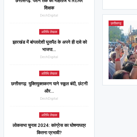
छत्तीसगढ़: पेंशन तक को मोहताज ये रिटायर
शिक्षक
DeshDigital
छत्तीसगढ़
अतिथि लेखक
झारखंड में बांग्लादेशी घुसपैठ के अपने ही दावे को
भाजपा…
DeshDigital
अतिथि लेखक
छत्तीसगढ़: युक्तियुक्तकरण याने स्कूल बंदी, छंटनी
और…
DeshDigital
अतिथि लेखक
लोकसभा चुनाव 2024: कांग्रेस का घोषणापत्र
कितना प्रभावी?