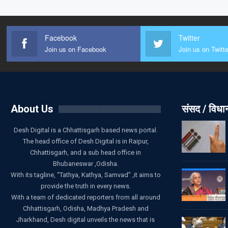
Facebook
Twitter
Join us on Facebook
Join us on Twitte
About Us
संसद / विध
Desh Digital is a Chhattisgarh based news portal.
The head office of Desh Digital is in Raipur,
Chhattisgarh, and a sub head office in
Bhubaneswar ,Odisha.
With its tagline, “Tathya, Kathya, Samvad” ,it aims to
provide the truth in every news.
With a team of dedicated reporters from all around
Chhattisgarh, Odisha, Madhya Pradesh and
Jharkhand, Desh digital unveils the news that is