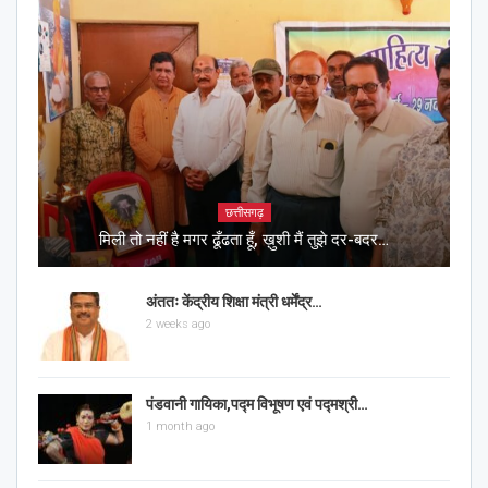
छत्तीसगढ़
मिली तो नहीं है मगर ढूँढता हूँ, ख़ुशी मैं तुझे दर-बदर…
अंततः केंद्रीय शिक्षा मंत्री धर्मेंद्र…
2 weeks ago
पंडवानी गायिका,पद्म विभूषण एवं पद्मश्री…
1 month ago