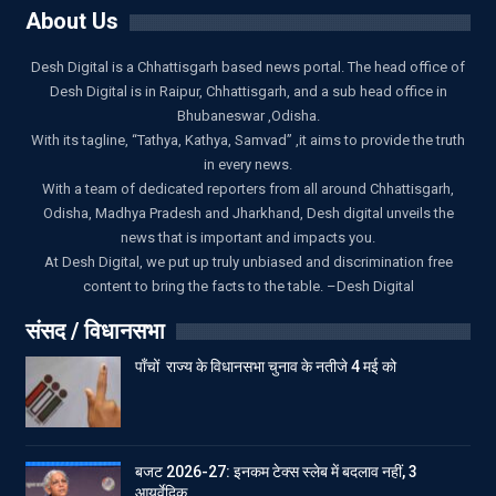
About Us
Desh Digital is a Chhattisgarh based news portal. The head office of
Desh Digital is in Raipur, Chhattisgarh, and a sub head office in
Bhubaneswar ,Odisha.
With its tagline, “Tathya, Kathya, Samvad” ,it aims to provide the truth
in every news.
With a team of dedicated reporters from all around Chhattisgarh,
Odisha, Madhya Pradesh and Jharkhand, Desh digital unveils the
news that is important and impacts you.
At Desh Digital, we put up truly unbiased and discrimination free
content to bring the facts to the table. –Desh Digital
संसद / विधानसभा
पाँचों राज्य के विधानसभा चुनाव के नतीजे 4 मई को
बजट 2026-27: इनकम टेक्स स्लेब में बदलाव नहीं, 3
आयुर्वेदिक…