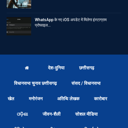
WhatsApp के नए iOS अपडेट में मिलेगा इंस्टाग्राम
प्रोफाइल…
देश-दुनिया
छत्तीसगढ़
विधानसभा चुनाव छत्तीसगढ़
संसद / विधानसभा
खेल
मनोरंजन
अतिथि लेखक
कारोबार
ଓଡ଼ିଶା
जीवन-शैली
सोशल मीडिया