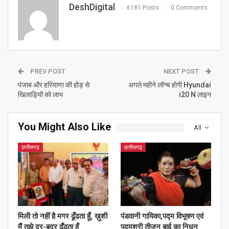
DeshDigital
6181 Posts
0 Comments
PREV POST
NEXT POST
पंजाब और हरियाणा की होड़ से
अगले महीने लॉन्च होगी Hyundai
खिलाड़ियों को लाभ
i20 N लाइन
You Might Also Like
All
छत्तीसगढ़
छत्तीसगढ़
मिली तो नहीं है मगर ढूँढता हूँ, ख़ुशी
पंडवानी गायिका,पद्म विभूषण एवं
मैं तुझे दर-बदर ढूँढता हूँ
पद्मश्री तीजन बाई का निधन