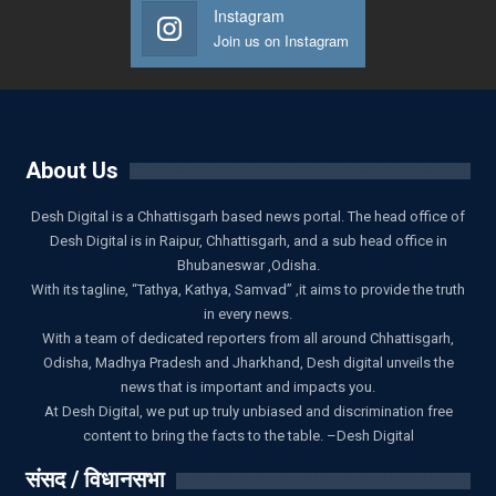
Instagram
Join us on Instagram
About Us
Desh Digital is a Chhattisgarh based news portal. The head office of
Desh Digital is in Raipur, Chhattisgarh, and a sub head office in
Bhubaneswar ,Odisha.
With its tagline, “Tathya, Kathya, Samvad” ,it aims to provide the truth
in every news.
With a team of dedicated reporters from all around Chhattisgarh,
Odisha, Madhya Pradesh and Jharkhand, Desh digital unveils the
news that is important and impacts you.
At Desh Digital, we put up truly unbiased and discrimination free
content to bring the facts to the table. –Desh Digital
संसद / विधानसभा