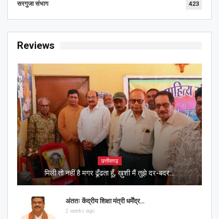
सरगुजा संभाग
423
Reviews
छत्तीसगढ़
मिली तो नहीं है मगर ढूँढता हूँ, ख़ुशी मैं तुझे दर-बदर…
अंततः केंद्रीय शिक्षा मंत्री धर्मेंद्र…
2 weeks ago