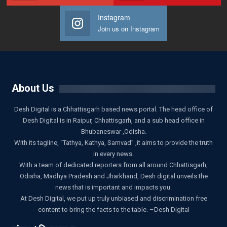
Instagram
Join us on Instagram
About Us
Desh Digital is a Chhattisgarh based news portal. The head office of
Desh Digital is in Raipur, Chhattisgarh, and a sub head office in
Bhubaneswar ,Odisha.
With its tagline, “Tathya, Kathya, Samvad” ,it aims to provide the truth
in every news.
With a team of dedicated reporters from all around Chhattisgarh,
Odisha, Madhya Pradesh and Jharkhand, Desh digital unveils the
news that is important and impacts you.
At Desh Digital, we put up truly unbiased and discrimination free
content to bring the facts to the table. –Desh Digital