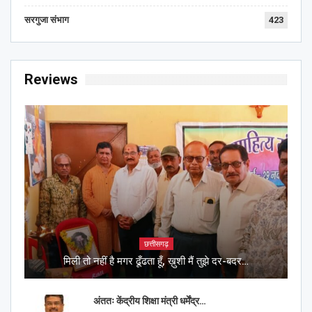
सरगुजा संभाग
423
Reviews
छत्तीसगढ़
मिली तो नहीं है मगर ढूँढता हूँ, ख़ुशी मैं तुझे दर-बदर…
अंततः केंद्रीय शिक्षा मंत्री धर्मेंद्र…