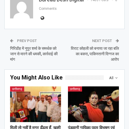
1463 Posts
0
Comments
PREV POST
NEXT POST
गिरिडीह में नूपुर शर्मा के समर्थक को
विराट कोहली को बनाया जा रहा बलि
जान से मारने की धमकी, कार्रवाई की
का बकरा, पाकिस्तानी दिग्गज का
मांग
आरोप
You Might Also Like
All
छत्तीसगढ़
छत्तीसगढ़
मिली तो नहीं है मगर ढूँढता हूँ, ख़ुशी
पंडवानी गायिका,पद्म विभूषण एवं