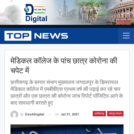
मेडिकल कॉलेज के पांच छात्र कोरोना की
चपेट में
छत्तीसगढ़ के बस्तर संभाग मुख्यालय जगदलपुर के डिमरापाल
मेडिकल कॉलेज में एमबीबीएस प्रथम वर्ष की पढ़ाई कर रहे चार
छात्रों और एक छात्रा की कोरोना जांच रिपोर्ट पॉजिटिव आने के
बाद सावधानी बरतते हुए
छत्तीसगढ़
रायपुर संभाग
On
Jul 31, 2021
By
DeshDigital