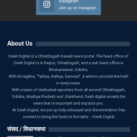
Instagram
Join us on Instagram
About Us
Desh Digital is a Chhattisgarh based news portal. The head office of
Desh Digital is in Raipur, Chhattisgarh, and a sub head office in
Bhubaneswar ,Odisha.
With its tagline, “Tathya, Kathya, Samvad” ,it aims to provide the truth
in every news.
With a team of dedicated reporters from all around Chhattisgarh,
Odisha, Madhya Pradesh and Jharkhand, Desh digital unveils the
news that is important and impacts you.
At Desh Digital, we put up truly unbiased and discrimination free
content to bring the facts to the table. –Desh Digital
संसद / विधानसभा