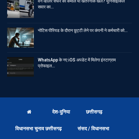
वन व्हीलर सफर का कमाल या खतरनाक खेल? यूनिसाइकिल
सवार का…
नोटिस पीरियड के दौरान छुट्टी लेने पर कंपनी ने कर्मचारी को…
WhatsApp के नए iOS अपडेट में मिलेगा इंस्टाग्राम
प्रोफाइल…
देश-दुनिया
छत्तीसगढ़
विधानसभा चुनाव छत्तीसगढ़
संसद / विधानसभा