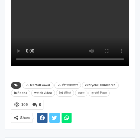
75 feet tall kawar
75 फीट लंबा कावर
everyone shuddered
in Basna
watch video
देखें वीडियो
बसना
हर कोई ठिठका
109
0
Share