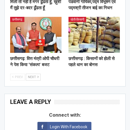
मिली तो नहीं है मगर ढूँढता हूँ, ख़ुशी
पंडवानी गायिका,पद्म विभूषण एवं
मैं तुझे दर-बदर ढूँढता हूँ
पद्मश्री तीजन बाई का निधन
छत्तीसगढ़
खेती-किसानी
छत्तीसगढ़: वित्त मंत्री ओपी चौधरी
छत्तीसगढ़ : किसानों को होली से
ने पेश किया ‘संकल्प’ बजट
पहले धान का बोनस
PREV
NEXT
LEAVE A REPLY
Connect with:
Login With Facebook