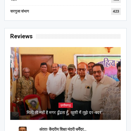
सरगुजा संभाग
423
Reviews
छत्तीसगढ़
मिली तो नहीं है मगर ढूँढता हूँ, ख़ुशी मैं तुझे दर-बदर…
अंततः केंद्रीय शिक्षा मंत्री धर्मेंद्र…