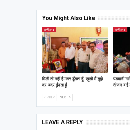
You Might Also Like
छत्तीसगढ़
छत्तीसगढ़
मिली तो नहीं है मगर ढूँढता हूँ, ख़ुशी मैं तुझे
पंडवानी गा
दर-बदर ढूँढता हूँ
तीजन बाई
PREV
NEXT
LEAVE A REPLY