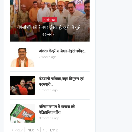
छत्तीसगढ़
मिली तो नहीं है मगर ढूँढता हूँ, ख़ुशी मैं तुझे
दर-बदर…
अंततः केंद्रीय शिक्षा मंत्री धर्मेंद्र…
2 weeks ago
पंडवानी गायिका,पद्म विभूषण एवं
पद्मश्री…
1 month ago
पश्चिम बंगाल में भाजपा की
ऐतिहासिक जीत
3 months ago
PREV
NEXT
1 of 1,912