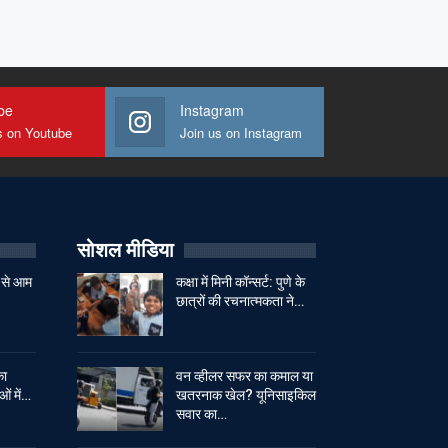
be
Instagram
s on Youtube
Join us on Instagram
सोशल मीडिया
 से आम
कक्षा में मिनी कॉन्सर्ट: पुणे के
छात्रों की रचनात्मकता ने…
का
वन व्हीलर सफर का कमाल या
ओं में…
खतरनाक खेल? यूनिसाइकिल
सवार का…