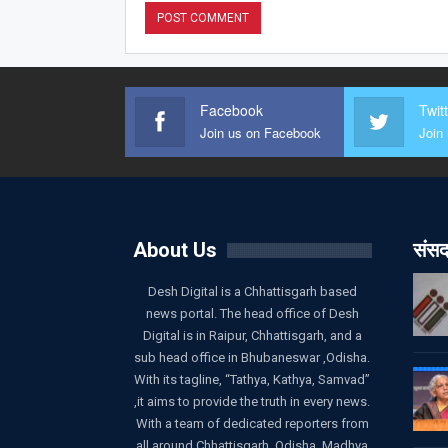
Facebook
Twit
Join us on Facebook
Join 
About Us
संसद
Desh Digital is a Chhattisgarh based
news portal. The head office of Desh
Digital is in Raipur, Chhattisgarh, and a
sub head office in Bhubaneswar ,Odisha.
With its tagline, “Tathya, Kathya, Samvad”
,it aims to provide the truth in every news.
With a team of dedicated reporters from
all around Chhattisgarh, Odisha, Madhya