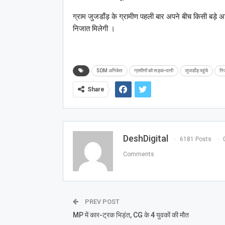
ग्राम जुजडाँड़ के ग्रामीण पहली बार अपने बीच किसी बड़े 
निजात मिलेगी ।
SDM अनिकेत
ग्रामीणों को सड़क-पानी
जुजडाँड़ पहुंचे
निज
Share
DeshDigital
6181 Posts
Comments
PREV POST
MP में कार-ट्रक भिड़ंत, CG के 4 युवकों की मौत