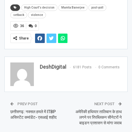
High Court's decision
Mamta Banerjee
post-poll
setback
violence
36
0
Share
DeshDigital
6181 Posts
0 Comments
PREV POST
NEXT POST
छत्तीसगढ़: नक्सल हमले में ITBP
अमेरिकी हथियार तालिबान के हाथ
असिस्टेंट कमांडेंट- एसआई शहीद
लगने पर रिपब्लिकन सीनेटरों ने
बाइडन प्रशासन से मांगा जवाब