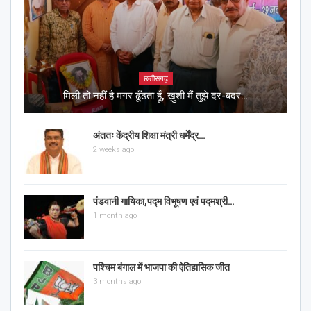
छत्तीसगढ़
मिली तो नहीं है मगर ढूँढता हूँ, ख़ुशी मैं तुझे दर-बदर…
अंततः केंद्रीय शिक्षा मंत्री धर्मेंद्र…
2 weeks ago
पंडवानी गायिका,पद्म विभूषण एवं पद्मश्री…
1 month ago
पश्चिम बंगाल में भाजपा की ऐतिहासिक जीत
3 months ago