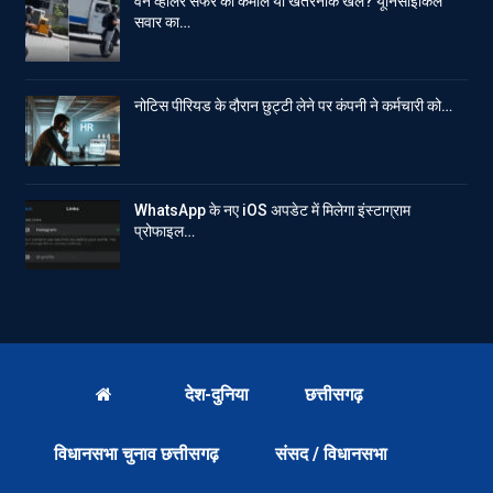
वन व्हीलर सफर का कमाल या खतरनाक खेल? यूनिसाइकिल
सवार का…
नोटिस पीरियड के दौरान छुट्टी लेने पर कंपनी ने कर्मचारी को…
WhatsApp के नए iOS अपडेट में मिलेगा इंस्टाग्राम
प्रोफाइल…
देश-दुनिया
छत्तीसगढ़
विधानसभा चुनाव छत्तीसगढ़
संसद / विधानसभा