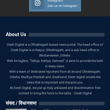
Instagram
Join us on Instagram
About Us
Desh Digital is a Chhattisgarh based news portal. The head office of
Desh Digital is in Raipur, Chhattisgarh, and a sub head office in
Bhubaneswar ,Odisha.
With its tagline, “Tathya, Kathya, Samvad” ,it aims to provide the truth
in every news.
With a team of dedicated reporters from all around Chhattisgarh,
Odisha, Madhya Pradesh and Jharkhand, Desh digital unveils the
news that is important and impacts you.
At Desh Digital, we put up truly unbiased and discrimination free
content to bring the facts to the table. –Desh Digital
संसद / विधानसभा