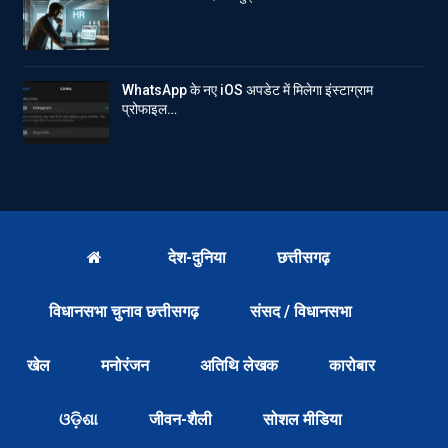
WhatsApp के नए iOS अपडेट में मिलेगा इंस्टाग्राम
प्रोफाइल…
देश-दुनिया
छत्तीसगढ़
विधानसभा चुनाव छत्तीसगढ़
संसद / विधानसभा
खेल
मनोरंजन
अतिथि लेखक
कारोबार
ଓଡ଼ିଶା
जीवन-शैली
सोशल मीडिया