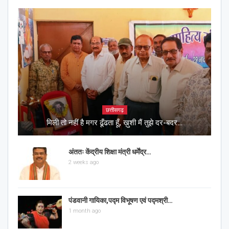
छत्तीसगढ़
मिली तो नहीं है मगर ढूँढता हूँ, ख़ुशी मैं तुझे दर-बदर…
अंततः केंद्रीय शिक्षा मंत्री धर्मेंद्र…
2 weeks ago
पंडवानी गायिका,पद्म विभूषण एवं पद्मश्री…
1 month ago