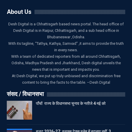
About Us
Desh Digital is a Chhattisgarh based news portal. The head office of
Desh Digital is in Raipur, Chhattisgarh, and a sub head office in
Bhubaneswar ,Odisha.
With its tagline, “Tathya, Kathya, Samvad” ,it aims to provide the truth
in every news.
With a team of dedicated reporters from all around Chhattisgarh,
Odisha, Madhya Pradesh and Jharkhand, Desh digital unveils the
news that is important and impacts you.
At Desh Digital, we put up truly unbiased and discrimination free
content to bring the facts to the table. –Desh Digital
संसद / विधानसभा
पाँचों राज्य के विधानसभा चुनाव के नतीजे 4 मई को
बजट 2026-27: इनकम टेक्स स्लेब में बदलाव नहीं, 3