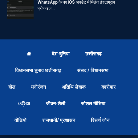
WhatsApp के नए iOS अपडेट में मिलेगा इंस्टाग्राम
प्रोफाइल…
देश-दुनिया
छत्तीसगढ़
विधानसभा चुनाव छत्तीसगढ़
संसद / विधानसभा
खेल
मनोरंजन
अतिथि लेखक
कारोबार
ଓଡ଼ିଶା
जीवन-शैली
सोशल मीडिया
वीडियो
राजधानी/ प्रशासन
रिसर्च जोन