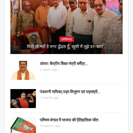
छत्तीसगढ़
मिली तो नहीं है मगर ढूँढता हूँ, ख़ुशी मैं तुझे दर-बदर…
अंततः केंद्रीय शिक्षा मंत्री धर्मेंद्र…
2 weeks ago
पंडवानी गायिका,पद्म विभूषण एवं पद्मश्री…
1 month ago
पश्चिम बंगाल में भाजपा की ऐतिहासिक जीत
3 months ago