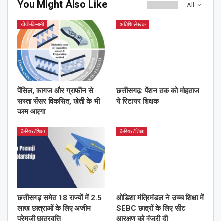
You Might Also Like
All
खेती-किसानी
अतिथि लेखक
पेंसिल, कागज और ग्राफीन से
छत्तीसगढ़: पेंशन तक को मोहताज
सस्ता सेंसर विकसित, खेती के भी
ये रिटायर शिक्षक
काम आएगा
कैरियर/शिक्षा
कैरियर/शिक्षा
छत्तीसगढ़ समेत 18 राज्यों में 2.5
ओडिशा मंत्रिमंडल ने उच्च शिक्षा में
लाख छात्राओं के लिए अजीम
SEBC छात्रों के लिए सीट
प्रेमजी छात्रवृत्ति
आरक्षण को मंजूरी दी