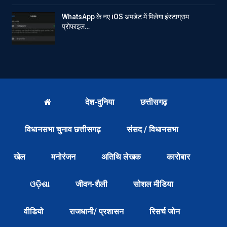
WhatsApp के नए iOS अपडेट में मिलेगा इंस्टाग्राम
प्रोफाइल…
देश-दुनिया
छत्तीसगढ़
विधानसभा चुनाव छत्तीसगढ़
संसद / विधानसभा
खेल
मनोरंजन
अतिथि लेखक
कारोबार
ଓଡ଼ିଶା
जीवन-शैली
सोशल मीडिया
वीडियो
राजधानी/ प्रशासन
रिसर्च जोन