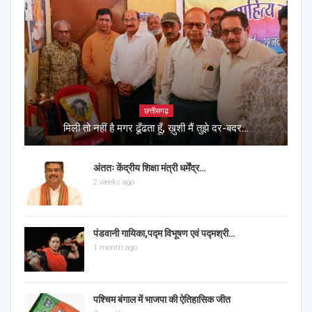
छत्तीसगढ़
मिली तो नहीं है मगर ढूँढता हूँ, ख़ुशी मैं तुझे दर-बदर…
अंततः केंद्रीय शिक्षा मंत्री धर्मेंद्र…
2 weeks ago
पंडवानी गायिका,पद्म विभूषण एवं पद्मश्री…
1 month ago
पश्चिम बंगाल में भाजपा की ऐतिहासिक जीत