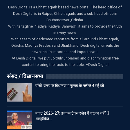
Desh Digital is a Chhattisgarh based news portal. The head office of
Desh Digital is in Raipur, Chhattisgarh, and a sub head office in
Bhubaneswar ,Odisha.
With its tagline, “Tathya, Kathya, Samvad” ,it aims to provide the truth
in every news.
With a team of dedicated reporters from all around Chhattisgarh,
Odisha, Madhya Pradesh and Jharkhand, Desh digital unveils the
news that is important and impacts you.
At Desh Digital, we put up truly unbiased and discrimination free
content to bring the facts to the table. –Desh Digital
संसद / विधानसभा
पाँचों राज्य के विधानसभा चुनाव के नतीजे 4 मई को
बजट 2026-27: इनकम टेक्स स्लेब में बदलाव नहीं, 3
आयुर्वेदिक…