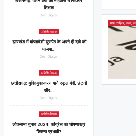
छत्तीसगढ़: पेंशन तक को मोहताज ये रिटायर
शिक्षक
DeshDigital
भाषा, साहित्य, कला, संस
अतिथि लेखक
झारखंड में बांग्लादेशी घुसपैठ के अपने ही दावे को
भाजपा…
DeshDigital
अतिथि लेखक
छत्तीसगढ़: युक्तियुक्तकरण याने स्कूल बंदी, छंटनी
और…
DeshDigital
अतिथि लेखक
लोकसभा चुनाव 2024: कांग्रेस का घोषणापत्र
कितना प्रभावी?