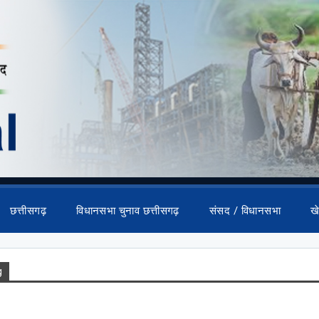
छत्तीसगढ़
विधानसभा चुनाव छत्तीसगढ़
संसद / विधानसभा
ख
g