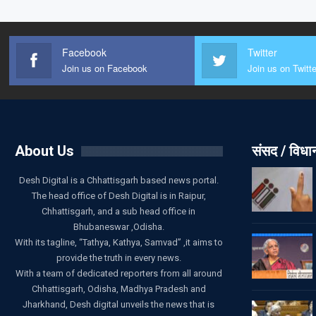
Facebook
Twitter
Join us on Facebook
Join us on Twitte
About Us
संसद / विध
Desh Digital is a Chhattisgarh based news portal.
The head office of Desh Digital is in Raipur,
Chhattisgarh, and a sub head office in
Bhubaneswar ,Odisha.
With its tagline, “Tathya, Kathya, Samvad” ,it aims to
provide the truth in every news.
With a team of dedicated reporters from all around
Chhattisgarh, Odisha, Madhya Pradesh and
Jharkhand, Desh digital unveils the news that is