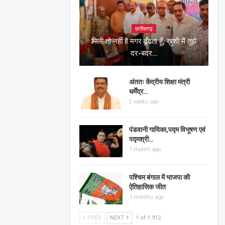
छत्तीसगढ़
मिली तो नहीं है मगर ढूँढता हूँ, ख़ुशी मैं तुझे
दर-बदर…
अंततः केंद्रीय शिक्षा मंत्री
धर्मेंद्र…
2 weeks ago
पंडवानी गायिका,पद्म विभूषण एवं
पद्मश्री…
1 month ago
पश्चिम बंगाल में भाजपा की
ऐतिहासिक जीत
3 months ago
PREV
NEXT
1 of 1,912