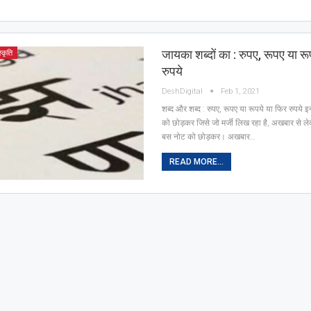
जायका शब्दों का : रुपए, रूपए या रू
्कृति
रुपये
DeshDigital
Feb 1, 2021
शब्द और शब्द : रुपए, रूपए या रूपये या फिर रुपये इ
को छोड़कर जिसे जो मर्जी लिख रहा है, अखबार से लेक
बस नोट को छोड़कर। अखबार…
READ MORE...