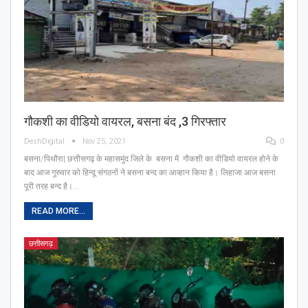
गौकशी का वीडियो वायरल, बसना बंद ,3 गिरफ्तार
DeshDigital
Nov 25, 2021
0
बसना/पिथौरा| छत्तीसगढ़ के महासमुंद जिले के बसना में गौकशी का वीडियो वायरल होने के
बाद आज गुरुवार को हिन्दू संगठनों ने बसना बन्द का आव्हान किया है। लिहाजा आज बसना
पूरी तरह बन्द है।…
READ MORE...
छत्तीसगढ़