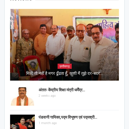
छत्तीसगढ़
मिली तो नहीं है मगर ढूँढता हूँ, ख़ुशी मैं तुझे दर-बदर…
अंततः केंद्रीय शिक्षा मंत्री धर्मेंद्र…
2 weeks ago
पंडवानी गायिका,पद्म विभूषण एवं पद्मश्री…
1 month ago