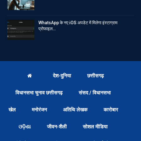
WhatsApp के नए iOS अपडेट में मिलेगा इंस्टाग्राम
प्रोफाइल…
देश-दुनिया
छत्तीसगढ़
विधानसभा चुनाव छत्तीसगढ़
संसद / विधानसभा
खेल
मनोरंजन
अतिथि लेखक
कारोबार
ଓଡ଼ିଶା
जीवन-शैली
सोशल मीडिया