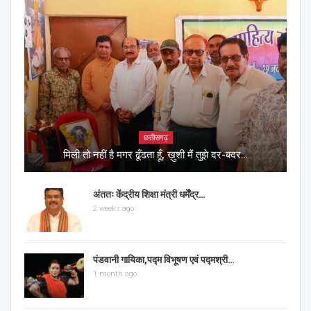
छत्तीसगढ़
मिली तो नहीं है मगर ढूँढता हूँ, ख़ुशी मैं तुझे दर-बदर…
अंततः केंद्रीय शिक्षा मंत्री धर्मेंद्र…
2 weeks ago
पंडवानी गायिका,पद्म विभूषण एवं पद्मश्री…
1 month ago