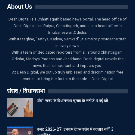
About Us
Desh Digital is a Chhattisgarh based news portal. The head office of
Desh Digital is in Raipur, Chhattisgarh, and a sub head office in
Bhubaneswar ,Odisha.
With its tagline, “Tathya, Kathya, Samvad” ,it aims to provide the truth
in every news.
With a team of dedicated reporters from all around Chhattisgarh,
Odisha, Madhya Pradesh and Jharkhand, Desh digital unveils the
news that is important and impacts you.
At Desh Digital, we put up truly unbiased and discrimination free
content to bring the facts to the table. –Desh Digital
संसद / विधानसभा
पाँचों राज्य के विधानसभा चुनाव के नतीजे 4 मई को
बजट 2026-27: इनकम टेक्स स्लेब में बदलाव नहीं, 3
आयुर्वेदिक…