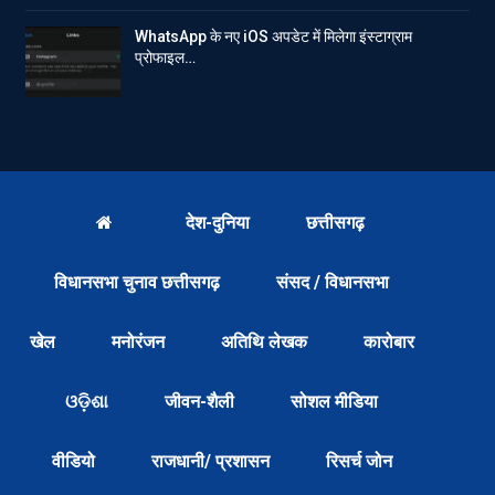
WhatsApp के नए iOS अपडेट में मिलेगा इंस्टाग्राम
प्रोफाइल…
देश-दुनिया
छत्तीसगढ़
विधानसभा चुनाव छत्तीसगढ़
संसद / विधानसभा
खेल
मनोरंजन
अतिथि लेखक
कारोबार
ଓଡ଼ିଶା
जीवन-शैली
सोशल मीडिया
वीडियो
राजधानी/ प्रशासन
रिसर्च जोन