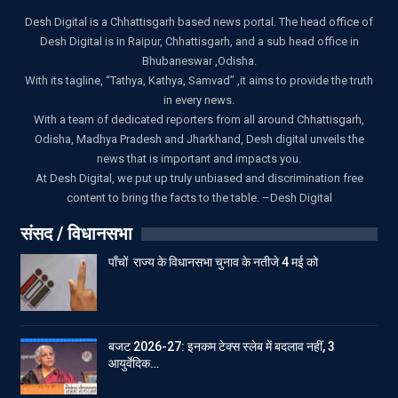
Desh Digital is a Chhattisgarh based news portal. The head office of
Desh Digital is in Raipur, Chhattisgarh, and a sub head office in
Bhubaneswar ,Odisha.
With its tagline, “Tathya, Kathya, Samvad” ,it aims to provide the truth
in every news.
With a team of dedicated reporters from all around Chhattisgarh,
Odisha, Madhya Pradesh and Jharkhand, Desh digital unveils the
news that is important and impacts you.
At Desh Digital, we put up truly unbiased and discrimination free
content to bring the facts to the table. –Desh Digital
संसद / विधानसभा
पाँचों राज्य के विधानसभा चुनाव के नतीजे 4 मई को
बजट 2026-27: इनकम टेक्स स्लेब में बदलाव नहीं, 3
आयुर्वेदिक…