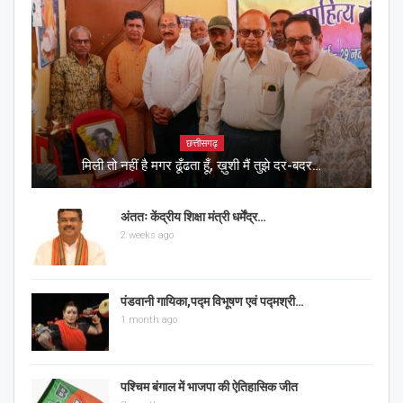
छत्तीसगढ़
मिली तो नहीं है मगर ढूँढता हूँ, ख़ुशी मैं तुझे दर-बदर…
अंततः केंद्रीय शिक्षा मंत्री धर्मेंद्र…
2 weeks ago
पंडवानी गायिका,पद्म विभूषण एवं पद्मश्री…
1 month ago
पश्चिम बंगाल में भाजपा की ऐतिहासिक जीत