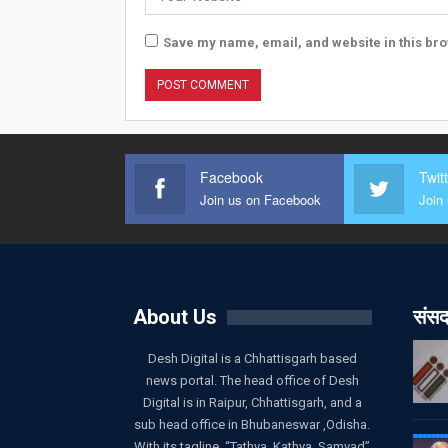
Save my name, email, and website in this bro
Facebook
Twit
Join us on Facebook
Join 
About Us
संसद
Desh Digital is a Chhattisgarh based
news portal. The head office of Desh
Digital is in Raipur, Chhattisgarh, and a
sub head office in Bhubaneswar ,Odisha.
With its tagline, “Tathya, Kathya, Samvad”