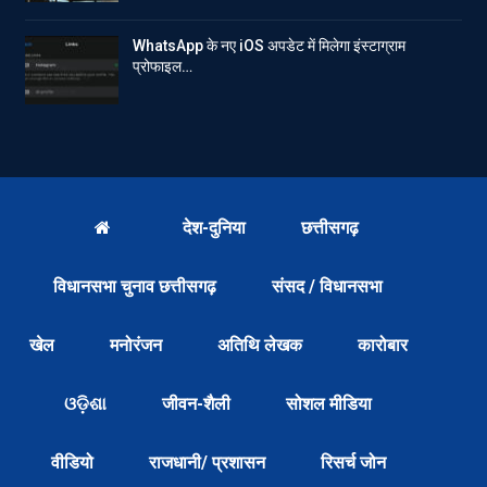
WhatsApp के नए iOS अपडेट में मिलेगा इंस्टाग्राम
प्रोफाइल…
देश-दुनिया
छत्तीसगढ़
विधानसभा चुनाव छत्तीसगढ़
संसद / विधानसभा
खेल
मनोरंजन
अतिथि लेखक
कारोबार
ଓଡ଼ିଶା
जीवन-शैली
सोशल मीडिया
वीडियो
राजधानी/ प्रशासन
रिसर्च जोन