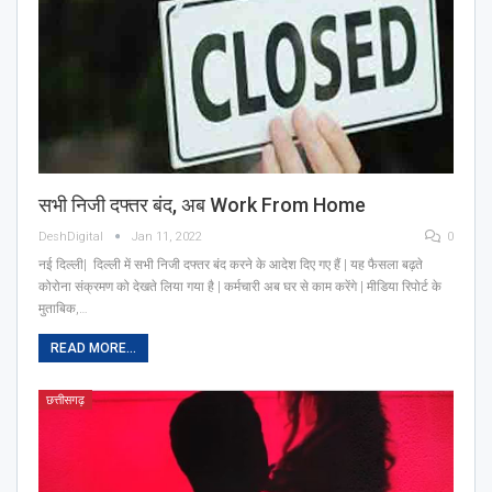
सभी निजी दफ्तर बंद, अब Work From Home
DeshDigital
Jan 11, 2022
0
नई दिल्ली| दिल्ली में सभी निजी दफ्तर बंद करने के आदेश दिए गए हैं | यह फैसला बढ़ते
कोरोना संक्रमण को देखते लिया गया है | कर्मचारी अब घर से काम करेंगे | मीडिया रिपोर्ट के
मुताबिक,…
READ MORE...
छत्तीसगढ़