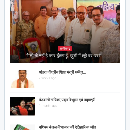
छत्तीसगढ़
मिली तो नहीं है मगर ढूँढता हूँ, ख़ुशी मैं तुझे दर-बदर…
अंततः केंद्रीय शिक्षा मंत्री धर्मेंद्र…
2 weeks ago
पंडवानी गायिका,पद्म विभूषण एवं पद्मश्री…
1 month ago
पश्चिम बंगाल में भाजपा की ऐतिहासिक जीत