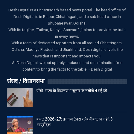
Desh Digital is a Chhattisgarh based news portal. The head office of
Desh Digital is in Raipur, Chhattisgarh, and a sub head office in
Bhubaneswar ,Odisha.
With its tagline, “Tathya, Kathya, Samvad” ,it aims to provide the truth
in every news.
With a team of dedicated reporters from all around Chhattisgarh,
Odisha, Madhya Pradesh and Jharkhand, Desh digital unveils the
news that is important and impacts you.
At Desh Digital, we put up truly unbiased and discrimination free
content to bring the facts to the table. –Desh Digital
संसद / विधानसभा
पाँचों राज्य के विधानसभा चुनाव के नतीजे 4 मई को
बजट 2026-27: इनकम टेक्स स्लेब में बदलाव नहीं, 3
आयुर्वेदिक…