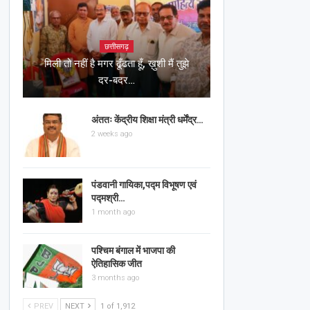
छत्तीसगढ़
मिली तो नहीं है मगर ढूँढता हूँ, ख़ुशी मैं तुझे
दर-बदर…
अंततः केंद्रीय शिक्षा मंत्री धर्मेंद्र…
2 weeks ago
पंडवानी गायिका,पद्म विभूषण एवं
पद्मश्री…
1 month ago
पश्चिम बंगाल में भाजपा की
ऐतिहासिक जीत
3 months ago
PREV
NEXT
1 of 1,912