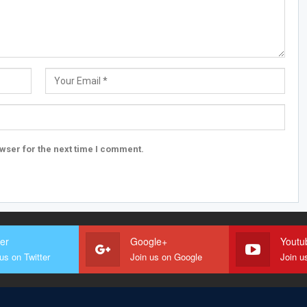
wser for the next time I comment.
ter
Google+
Youtu
us on Twitter
Join us on Google
Join u