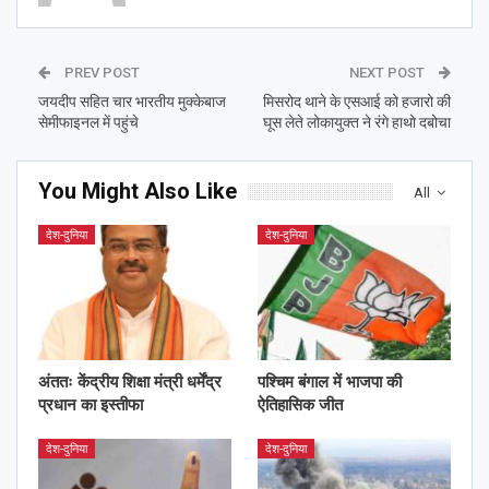
PREV POST
NEXT POST
जयदीप सहित चार भारतीय मुक्केबाज
मिसरोद थाने के एसआई को हजारो की
सेमीफाइनल में पहुंचे
घूस लेते लोकायुक्त ने रंगे हाथो दबोचा
You Might Also Like
All
देश-दुनिया
देश-दुनिया
अंततः केंद्रीय शिक्षा मंत्री धर्मेंद्र
पश्चिम बंगाल में भाजपा की
प्रधान का इस्तीफा
ऐतिहासिक जीत
देश-दुनिया
देश-दुनिया