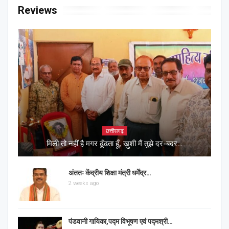
Reviews
छत्तीसगढ़
मिली तो नहीं है मगर ढूँढता हूँ, ख़ुशी मैं तुझे दर-बदर…
अंततः केंद्रीय शिक्षा मंत्री धर्मेंद्र…
2 weeks ago
पंडवानी गायिका,पद्म विभूषण एवं पद्मश्री…