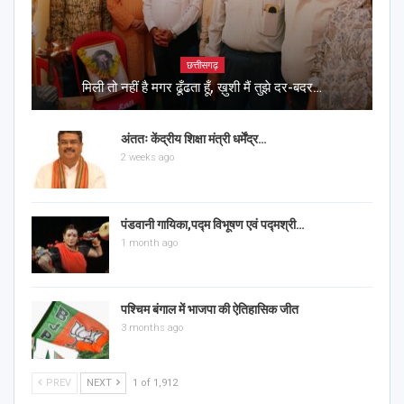
छत्तीसगढ़
मिली तो नहीं है मगर ढूँढता हूँ, ख़ुशी मैं तुझे दर-बदर…
अंततः केंद्रीय शिक्षा मंत्री धर्मेंद्र…
2 weeks ago
पंडवानी गायिका,पद्म विभूषण एवं पद्मश्री…
1 month ago
पश्चिम बंगाल में भाजपा की ऐतिहासिक जीत
3 months ago
PREV
NEXT
1 of 1,912