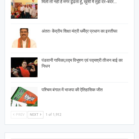
मिली तो नहीं है मगर ढूँढता हूँ, ख़ुशी मैं तुझे दर-बदर…
अंततः केंद्रीय शिक्षा मंत्री धर्मेंद्र प्रधान का इस्तीफा
पंडवानी गायिका,पद्म विभूषण एवं पद्मश्री तीजन बाई का
निधन
पश्चिम बंगाल में भाजपा की ऐतिहासिक जीत
PREV
NEXT
1 of 1,912