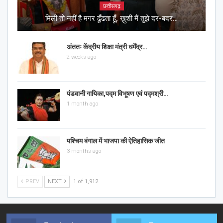
छत्तीसगढ़
मिली तो नहीं है मगर ढूँढता हूँ, ख़ुशी मैं तुझे दर-बदर…
अंततः केंद्रीय शिक्षा मंत्री धर्मेंद्र…
2 weeks ago
पंडवानी गायिका,पद्म विभूषण एवं पद्मश्री…
1 month ago
पश्चिम बंगाल में भाजपा की ऐतिहासिक जीत
3 months ago
PREV
NEXT
1 of 1,912