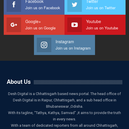
Facebook
Twitter
Join us on Facebook
Join us on Twitter
Google+
Youtube
Join us on Google
Join us on Youtube
Instagram
Join us on Instagram
About Us
Desh Digital is a Chhattisgarh based news portal. The head office of
Desh Digital is in Raipur, Chhattisgarh, and a sub head office in
Bhubaneswar ,Odisha.
With its tagline, “Tathya, Kathya, Samvad” ,it aims to provide the truth
in every news.
With a team of dedicated reporters from all around Chhattisgarh,