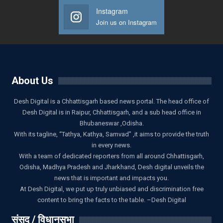
Instagram
Join us on Instagram
About Us
Desh Digital is a Chhattisgarh based news portal. The head office of
Desh Digital is in Raipur, Chhattisgarh, and a sub head office in
Bhubaneswar ,Odisha.
With its tagline, “Tathya, Kathya, Samvad” ,it aims to provide the truth
in every news.
With a team of dedicated reporters from all around Chhattisgarh,
Odisha, Madhya Pradesh and Jharkhand, Desh digital unveils the
news that is important and impacts you.
At Desh Digital, we put up truly unbiased and discrimination free
content to bring the facts to the table. –Desh Digital
संसद / विधानसभा