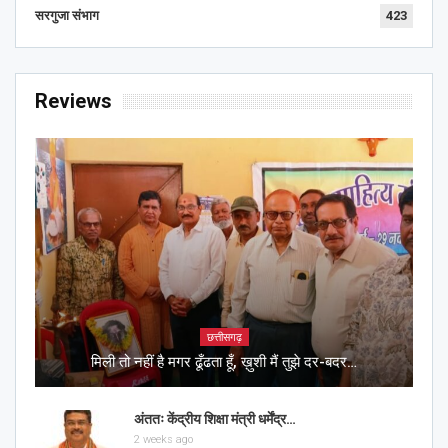
सरगुजा संभाग
423
Reviews
छत्तीसगढ़
मिली तो नहीं है मगर ढूँढता हूँ, ख़ुशी मैं तुझे दर-बदर…
अंततः केंद्रीय शिक्षा मंत्री धर्मेंद्र…
2 weeks ago